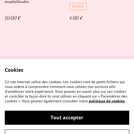
poupée/doudou
ÉPUISÉ
10,00 €
4,00 €
Cookies
Qui suis-je ?
Me contacter
Conditions
Politique de confidentialité
Ce site Internet utilise des cookies. Les cookies sont de petits fichiers qui
Politique de cookies
nous aident à comprendre comment vous utilisez nos services afin
d'améliorer votre expérience. Vous pouvez en savoir plus sur ces cookies
et contrôler la façon dont ils sont utilisés en cliquant sur « Paramètres des
cookies ». Vous pouvez également consulter notre
politique de cookies
.
Tout accepter
©
2026
La Penderie d'Evie