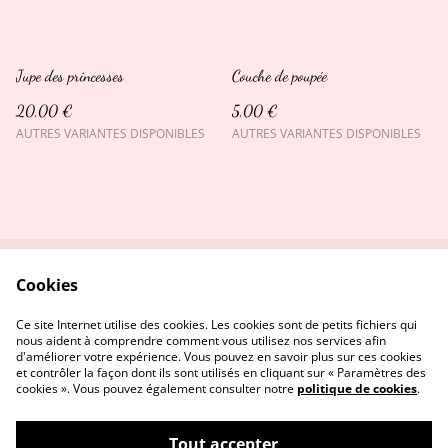
Jupe des princesses
Couche de poupée
20,00 €
5,00 €
AUTRES VARIANTES DISPONIBLES
AUTRES VARIANTES DISPONIBLES
Cookies
Qui suis-je ?
Me contacter
Conditions
Politique de confidentialité
Ce site Internet utilise des cookies. Les cookies sont de petits fichiers qui
Politique de cookies
nous aident à comprendre comment vous utilisez nos services afin
d'améliorer votre expérience. Vous pouvez en savoir plus sur ces cookies
et contrôler la façon dont ils sont utilisés en cliquant sur « Paramètres des
cookies ». Vous pouvez également consulter notre
politique de cookies
.
Tout accepter